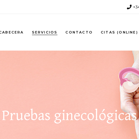
+3
Gawein
Consultas
Remmerswaal
Visitas a domicilio
 CABECERA
SERVICIOS
CONTACTO
CITAS (ONLINE)
Anne-Marie Le
Recetas
Clercq
Pruebas de
Laboratorio
Pruebas
Consultas
ginecológicas
l
Visitas a domicilio
Intervenciones
Le
Recetas
quirúrgicas
Pruebas de
Laboratorio
Pruebas ginecológicas
Pruebas
ginecológicas
Intervenciones