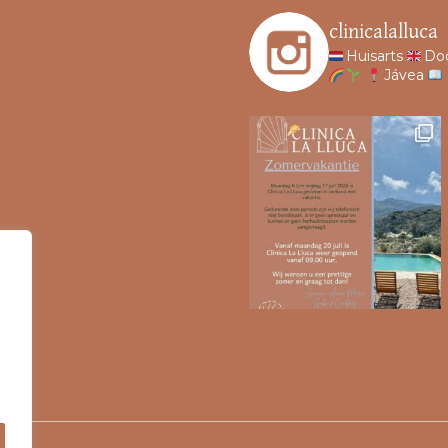
clinicalalluca
Huisarts
Do
Jávea